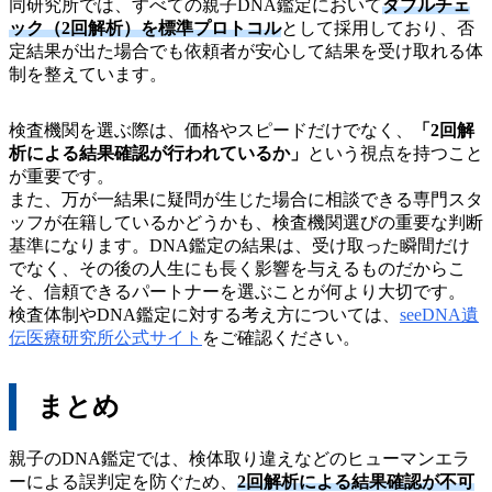
同研究所では、すべての親子DNA鑑定において
ダブルチェ
ック（2回解析）を標準プロトコル
として採用しており、否
定結果が出た場合でも依頼者が安心して結果を受け取れる体
制を整えています。
検査機関を選ぶ際は、価格やスピードだけでなく、
「2回解
析による結果確認が行われているか」
という視点を持つこと
が重要です。
また、万が一結果に疑問が生じた場合に相談できる専門スタ
ッフが在籍しているかどうかも、検査機関選びの重要な判断
基準になります。DNA鑑定の結果は、受け取った瞬間だけ
でなく、その後の人生にも長く影響を与えるものだからこ
そ、信頼できるパートナーを選ぶことが何より大切です。
検査体制やDNA鑑定に対する考え方については、
seeDNA遺
伝医療研究所公式サイト
をご確認ください。
まとめ
親子のDNA鑑定では、検体取り違えなどのヒューマンエラ
ーによる誤判定を防ぐため、
2回解析による結果確認が不可