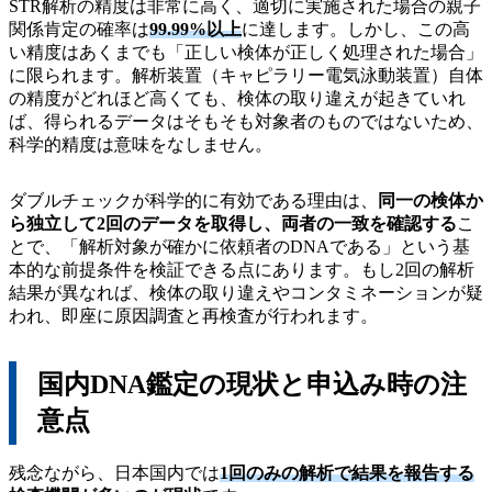
STR解析の精度は非常に高く、適切に実施された場合の親子
関係肯定の確率は
99.99%以上
に達します。しかし、この高
い精度はあくまでも「正しい検体が正しく処理された場合」
に限られます。解析装置（キャピラリー電気泳動装置）自体
の精度がどれほど高くても、検体の取り違えが起きていれ
ば、得られるデータはそもそも対象者のものではないため、
科学的精度は意味をなしません。
ダブルチェックが科学的に有効である理由は、
同一の検体か
ら独立して2回のデータを取得し、両者の一致を確認する
こ
とで、「解析対象が確かに依頼者のDNAである」という基
本的な前提条件を検証できる点にあります。もし2回の解析
結果が異なれば、検体の取り違えやコンタミネーションが疑
われ、即座に原因調査と再検査が行われます。
国内DNA鑑定の現状と申込み時の注
意点
残念ながら、日本国内では
1回のみの解析で結果を報告する