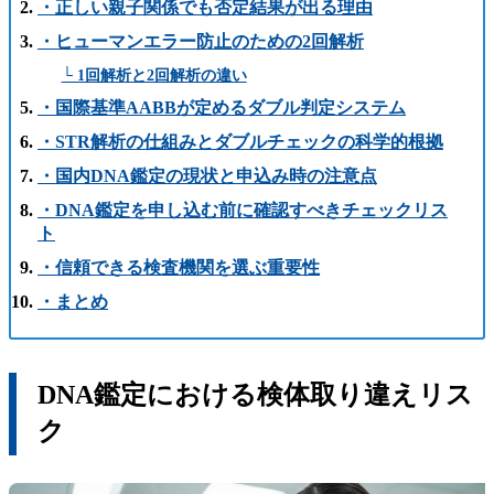
・正しい親子関係でも否定結果が出る理由
・ヒューマンエラー防止のための2回解析
└ 1回解析と2回解析の違い
・国際基準AABBが定めるダブル判定システム
・STR解析の仕組みとダブルチェックの科学的根拠
・国内DNA鑑定の現状と申込み時の注意点
・DNA鑑定を申し込む前に確認すべきチェックリス
ト
・信頼できる検査機関を選ぶ重要性
・まとめ
DNA鑑定における検体取り違えリス
ク