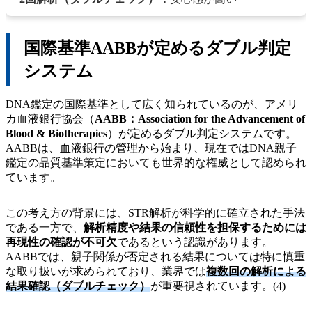
国際基準AABBが定めるダブル判定
システム
DNA鑑定の国際基準として広く知られているのが、アメリ
カ血液銀行協会（
AABB：Association for the Advancement of
Blood & Biotherapies
）が定めるダブル判定システムです。
AABBは、血液銀行の管理から始まり、現在ではDNA親子
鑑定の品質基準策定においても世界的な権威として認められ
ています。
この考え方の背景には、STR解析が科学的に確立された手法
である一方で、
解析精度や結果の信頼性を担保するためには
再現性の確認が不可欠
であるという認識があります。
AABBでは、親子関係が否定される結果については特に慎重
な取り扱いが求められており、業界では
複数回の解析による
結果確認（ダブルチェック）
が重要視されています。(4)