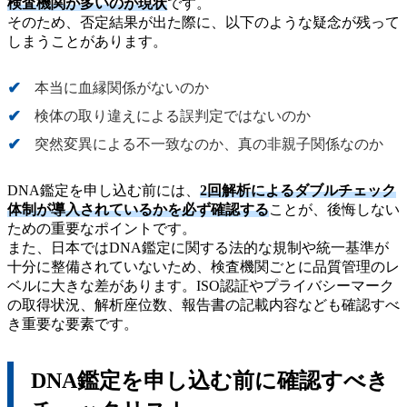
検査機関が多いのが現状
です。
そのため、否定結果が出た際に、以下のような疑念が残って
しまうことがあります。
本当に血縁関係がないのか
検体の取り違えによる誤判定ではないのか
突然変異による不一致なのか、真の非親子関係なのか
DNA鑑定を申し込む前には、
2回解析によるダブルチェック
体制が導入されているかを必ず確認する
ことが、後悔しない
ための重要なポイントです。
また、日本ではDNA鑑定に関する法的な規制や統一基準が
十分に整備されていないため、検査機関ごとに品質管理のレ
ベルに大きな差があります。ISO認証やプライバシーマーク
の取得状況、解析座位数、報告書の記載内容なども確認すべ
き重要な要素です。
DNA鑑定を申し込む前に確認すべき