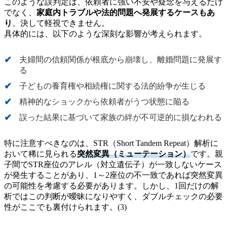
このような誤判定は、依頼者に強い不安や疑念を与えるだけ
でなく、
家庭内トラブルや法的問題へ発展するケースもあ
り
、決して軽視できません。
具体的には、以下のような深刻な影響が考えられます。
夫婦間の信頼関係が根底から崩壊し、離婚問題に発展す
る
子どもの養育権や相続権に関する法的紛争が生じる
精神的なショックから依頼者がうつ状態に陥る
誤った結果に基づいて家族の絆が不可逆的に損なわれる
特に注意すべきなのは、STR（Short Tandem Repeat）解析に
おいて稀に見られる
突然変異（ミューテーション）
です。親
子間でSTR座位のアレル（対立遺伝子）が一致しないケース
が発生することがあり、1～2座位の不一致であれば突然変異
の可能性を考慮する必要があります。しかし、1回だけの解
析ではこの判断が曖昧になりやすく、ダブルチェックの必要
性がここでも裏付けられます。(3)