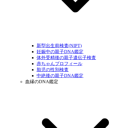
新型出生前検査(NIPT)
妊娠中の親子DNA鑑定
体外受精後の親子遺伝子検査
赤ちゃんプロフィール
胎児の性別検査
中絶後の親子DNA鑑定
血縁のDNA鑑定