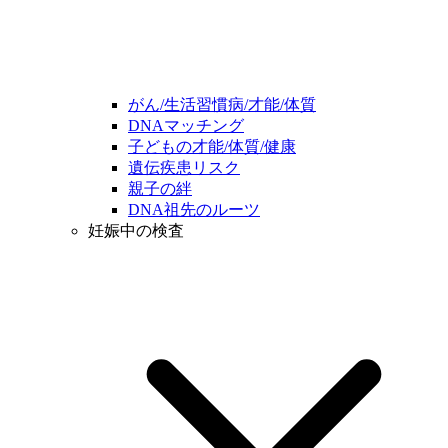
がん/生活習慣病/才能/体質
DNAマッチング
子どもの才能/体質/健康
遺伝疾患リスク
親子の絆
DNA祖先のルーツ
妊娠中の検査