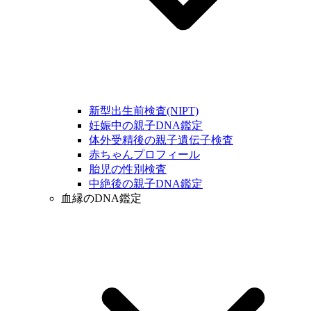
新型出生前検査(NIPT)
妊娠中の親子DNA鑑定
体外受精後の親子遺伝子検査
赤ちゃんプロフィール
胎児の性別検査
中絶後の親子DNA鑑定
血縁のDNA鑑定