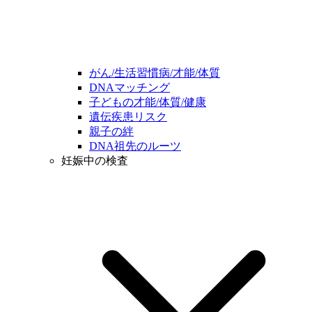
がん/生活習慣病/才能/体質
DNAマッチング
子どもの才能/体質/健康
遺伝疾患リスク
親子の絆
DNA祖先のルーツ
妊娠中の検査