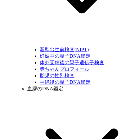
新型出生前検査(NIPT)
妊娠中の親子DNA鑑定
体外受精後の親子遺伝子検査
赤ちゃんプロフィール
胎児の性別検査
中絶後の親子DNA鑑定
血縁のDNA鑑定