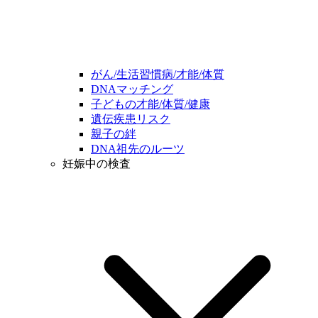
がん/生活習慣病/才能/体質
DNAマッチング
子どもの才能/体質/健康
遺伝疾患リスク
親子の絆
DNA祖先のルーツ
妊娠中の検査