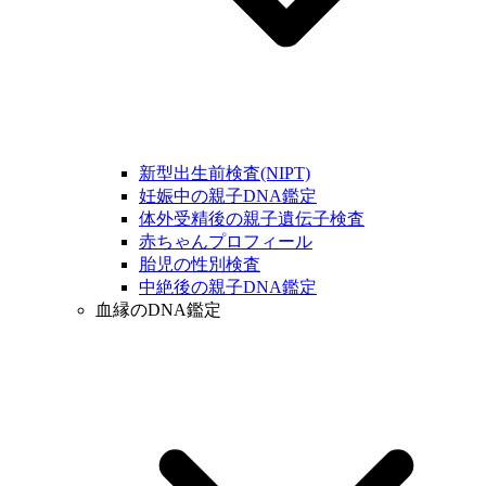
新型出生前検査(NIPT)
妊娠中の親子DNA鑑定
体外受精後の親子遺伝子検査
赤ちゃんプロフィール
胎児の性別検査
中絶後の親子DNA鑑定
血縁のDNA鑑定