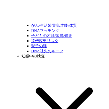
がん/生活習慣病/才能/体質
DNAマッチング
子どもの才能/体質/健康
遺伝疾患リスク
親子の絆
DNA祖先のルーツ
妊娠中の検査