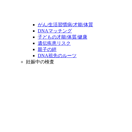
がん/生活習慣病/才能/体質
DNAマッチング
子どもの才能/体質/健康
遺伝疾患リスク
親子の絆
DNA祖先のルーツ
妊娠中の検査