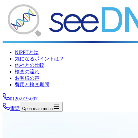
NIPPTとは
気になるポイントは？
他社との比較
検査の流れ
お客様の声
費用と検査期間
0120-919-097
電話
Open main menu