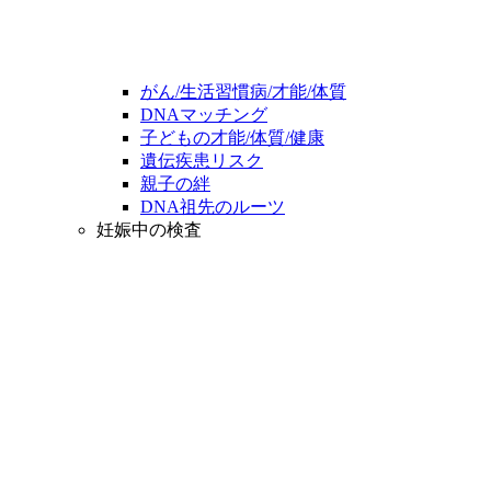
がん/生活習慣病/才能/体質
DNAマッチング
子どもの才能/体質/健康
遺伝疾患リスク
親子の絆
DNA祖先のルーツ
妊娠中の検査