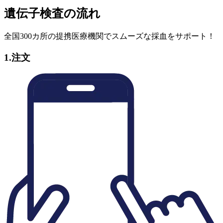
遺伝子検査の流れ
学歴が高い傾向
知能
全国300カ所の提携医療機関でスムーズな採血をサポート！
ニコチン依存症になりやすさ
1.
注文
オピオイド薬物中毒になりやすさ
神経質な性格になる傾向
加齢に伴う神経症
身長
乗り物酔い
歩く速さ
思春期の成長（身長）
幸福の感じやすさ
生活満足度
朝型人間になる傾向
性的なパートナーの数が多い傾向