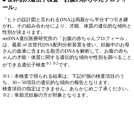
ール」
「ヒトの設計図と言われるDNAは両親から半分ずつ引き継
がれ、その組み合わせにより、才能、体質の遺伝的な傾向と
性別が決まります。
seeDNA遺伝医療研究所の「お腹の赤ちゃんプロフィール」
は、最新 of 次世代DNA配列分析装置を使い、妊娠中の
お母
さんの血液に含まれる胎児のDNAを解析して、お腹の赤ち
ゃんの才能・体質に関する遺伝的な傾向や性別を調べる
こと
※1 ※2
ができる遺伝子検査
です。
※1：本検査で得られる結果は、下記87個の検査項目のう
ち、30～50項目の遺伝的な傾向の報告となります。
検査項目の指定はできません。あらかじめご了承ください。
※2：単胎児妊娠の方が対象となります。