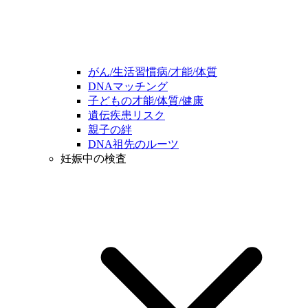
がん/生活習慣病/才能/体質
DNAマッチング
子どもの才能/体質/健康
遺伝疾患リスク
親子の絆
DNA祖先のルーツ
妊娠中の検査