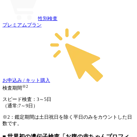
性別検査
プレミアムプラン
お申込み / キット購入
※2
検査期間
スピード検査：
3～5
日
（通常:7～9日）
※2：鑑定期間は土日祝日を除く
平日のみをカウントした日
数
です。
■ 世界初の遺伝子検査「お腹の赤ちゃんプロフィ