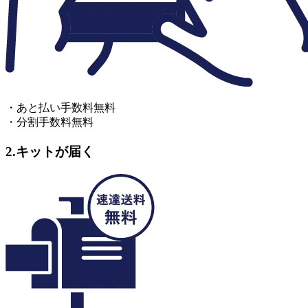
出生時の身長
長寿の傾向
睡眠時間の長さ
男性型脱毛症
BMI調整ヒップ周囲径
体重
・あと払い手数料無料
・分割手数料無料
髪の色（ブロンド）
皮下脂肪の量
2.
キットが届く
ボディマス指数
欠如歯の傾向
骨密度
骨の健康状態
過体重へのなりやすさ
喫煙への興味
筋肉量