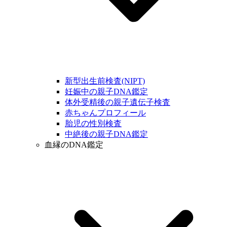
新型出生前検査(NIPT)
妊娠中の親子DNA鑑定
体外受精後の親子遺伝子検査
赤ちゃんプロフィール
胎児の性別検査
中絶後の親子DNA鑑定
血縁のDNA鑑定