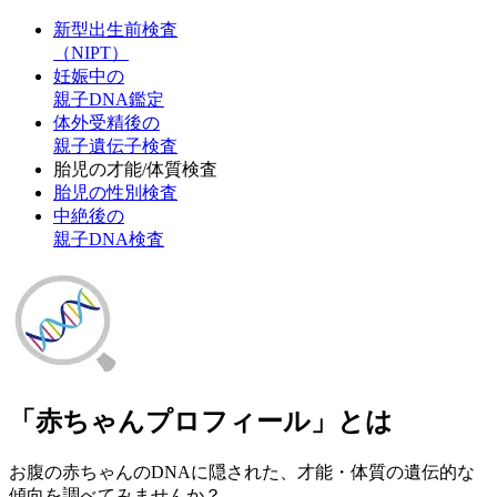
新型出生前検査
（NIPT）
妊娠中の
親子DNA鑑定
体外受精後の
親子遺伝子検査
胎児の才能/体質検査
胎児の性別検査
中絶後の
親子DNA検査
「赤ちゃんプロフィール」とは
お腹の赤ちゃんのDNAに隠された、才能・体質の遺伝的な
傾向を調べてみませんか？