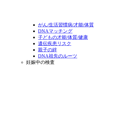
がん/生活習慣病/才能/体質
DNAマッチング
子どもの才能/体質/健康
遺伝疾患リスク
親子の絆
DNA祖先のルーツ
妊娠中の検査