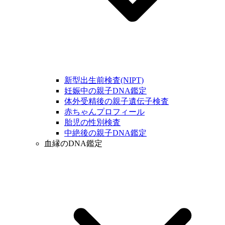
新型出生前検査(NIPT)
妊娠中の親子DNA鑑定
体外受精後の親子遺伝子検査
赤ちゃんプロフィール
胎児の性別検査
中絶後の親子DNA鑑定
血縁のDNA鑑定