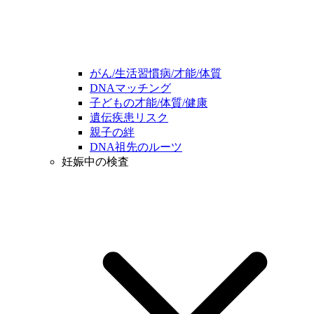
がん/生活習慣病/才能/体質
DNAマッチング
子どもの才能/体質/健康
遺伝疾患リスク
親子の絆
DNA祖先のルーツ
妊娠中の検査