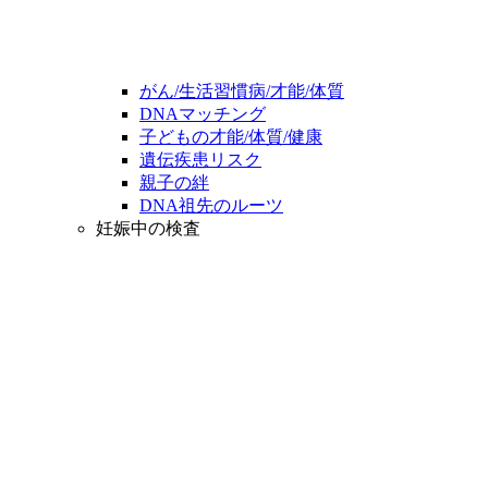
がん/生活習慣病/才能/体質
DNAマッチング
子どもの才能/体質/健康
遺伝疾患リスク
親子の絆
DNA祖先のルーツ
妊娠中の検査