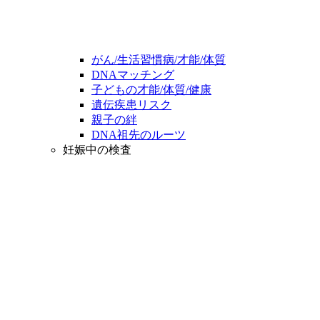
がん/生活習慣病/才能/体質
DNAマッチング
子どもの才能/体質/健康
遺伝疾患リスク
親子の絆
DNA祖先のルーツ
妊娠中の検査