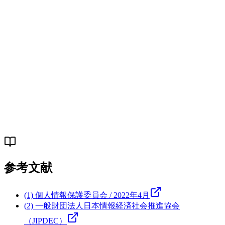
Q.
seeDNAの個人情報保護体制はどのようになって
いますか？
Q.
個人情報の開示・訂正・削除を請求するにはど
うすればよいですか？
参考文献
(1) 個人情報保護委員会 / 2022年4月
(2) 一般財団法人日本情報経済社会推進協会
（JIPDEC）