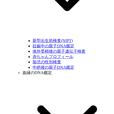
新型出生前検査(NIPT)
妊娠中の親子DNA鑑定
体外受精後の親子遺伝子検査
赤ちゃんプロフィール
胎児の性別検査
中絶後の親子DNA鑑定
血縁のDNA鑑定