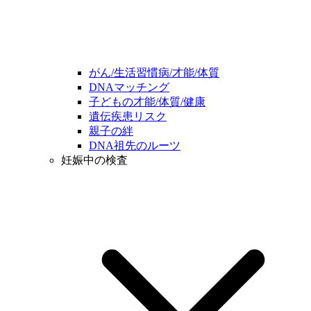
がん/生活習慣病/才能/体質
DNAマッチング
子どもの才能/体質/健康
遺伝疾患リスク
親子の絆
DNA祖先のルーツ
妊娠中の検査