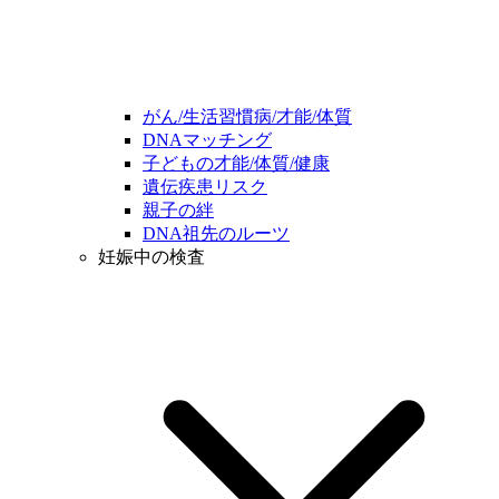
がん/生活習慣病/才能/体質
DNAマッチング
子どもの才能/体質/健康
遺伝疾患リスク
親子の絆
DNA祖先のルーツ
妊娠中の検査