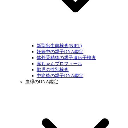
新型出生前検査(NIPT)
妊娠中の親子DNA鑑定
体外受精後の親子遺伝子検査
赤ちゃんプロフィール
胎児の性別検査
中絶後の親子DNA鑑定
血縁のDNA鑑定