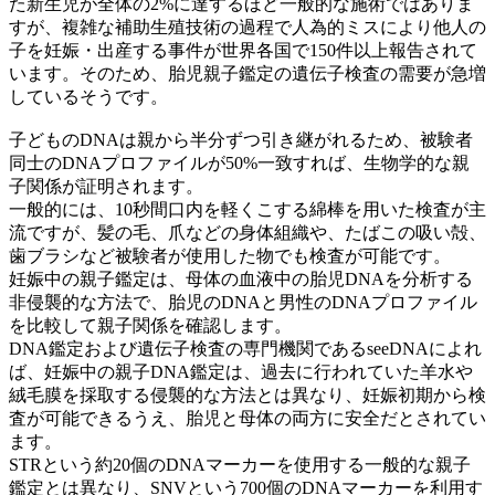
た新生児が全体の2%に達するほど一般的な施術ではありま
すが、複雑な補助生殖技術の過程で人為的ミスにより他人の
子を妊娠・出産する事件が世界各国で150件以上報告されて
います。そのため、胎児親子鑑定の遺伝子検査の需要が急増
しているそうです。
子どものDNAは親から半分ずつ引き継がれるため、被験者
同士のDNAプロファイルが50%一致すれば、生物学的な親
子関係が証明されます。
一般的には、10秒間口内を軽くこする綿棒を用いた検査が主
流ですが、髪の毛、爪などの身体組織や、たばこの吸い殻、
歯ブラシなど被験者が使用した物でも検査が可能です。
妊娠中の親子鑑定は、母体の血液中の胎児DNAを分析する
非侵襲的な方法で、胎児のDNAと男性のDNAプロファイル
を比較して親子関係を確認します。
DNA鑑定および遺伝子検査の専門機関であるseeDNAによれ
ば、妊娠中の親子DNA鑑定は、過去に行われていた羊水や
絨毛膜を採取する侵襲的な方法とは異なり、妊娠初期から検
査が可能できるうえ、胎児と母体の両方に安全だとされてい
ます。
STRという約20個のDNAマーカーを使用する一般的な親子
鑑定とは異なり、SNVという700個のDNAマーカーを利用す