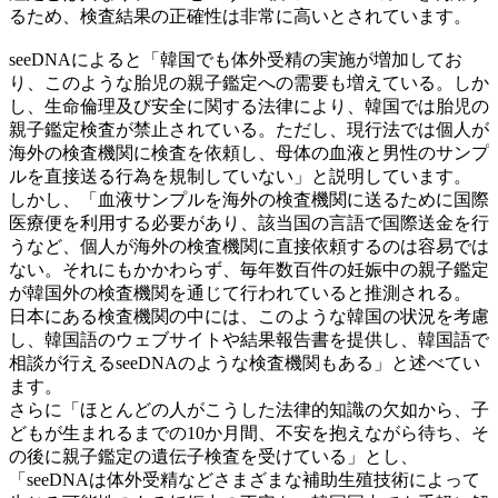
るため、検査結果の正確性は非常に高いとされています。
seeDNAによると「韓国でも体外受精の実施が増加してお
り、このような胎児の親子鑑定への需要も増えている。しか
し、生命倫理及び安全に関する法律により、韓国では胎児の
親子鑑定検査が禁止されている。ただし、現行法では個人が
海外の検査機関に検査を依頼し、母体の血液と男性のサンプ
ルを直接送る行為を規制していない」と説明しています。
しかし、「血液サンプルを海外の検査機関に送るために国際
医療便を利用する必要があり、該当国の言語で国際送金を行
うなど、個人が海外の検査機関に直接依頼するのは容易では
ない。それにもかかわらず、毎年数百件の妊娠中の親子鑑定
が韓国外の検査機関を通じて行われていると推測される。
日本にある検査機関の中には、このような韓国の状況を考慮
し、韓国語のウェブサイトや結果報告書を提供し、韓国語で
相談が行えるseeDNAのような検査機関もある」と述べてい
ます。
さらに「ほとんどの人がこうした法律的知識の欠如から、子
どもが生まれるまでの10か月間、不安を抱えながら待ち、そ
の後に親子鑑定の遺伝子検査を受けている」とし、
「seeDNAは体外受精などさまざまな補助生殖技術によって