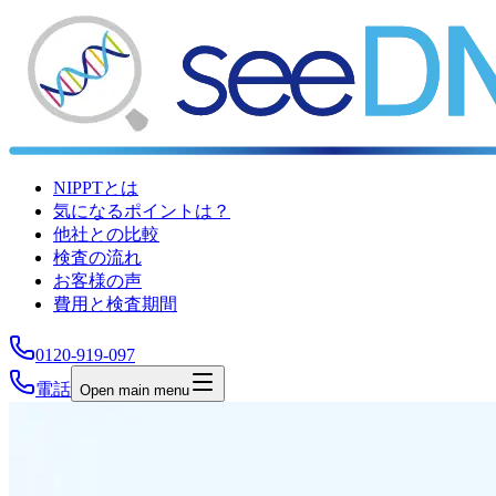
NIPPTとは
気になるポイントは？
他社との比較
検査の流れ
お客様の声
費用と検査期間
0120-919-097
電話
Open main menu