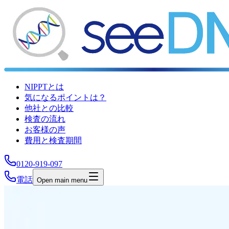
NIPPTとは
気になるポイントは？
他社との比較
検査の流れ
お客様の声
費用と検査期間
0120-919-097
電話
Open main menu