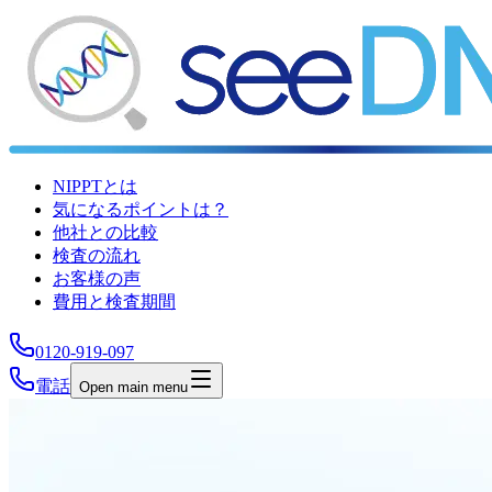
NIPPTとは
気になるポイントは？
他社との比較
検査の流れ
お客様の声
費用と検査期間
0120-919-097
電話
Open main menu