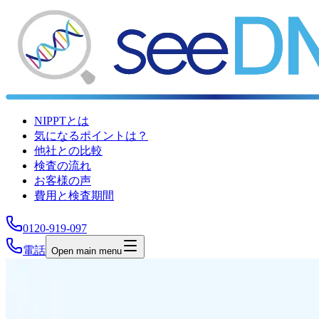
NIPPTとは
気になるポイントは？
他社との比較
検査の流れ
お客様の声
費用と検査期間
0120-919-097
電話
Open main menu