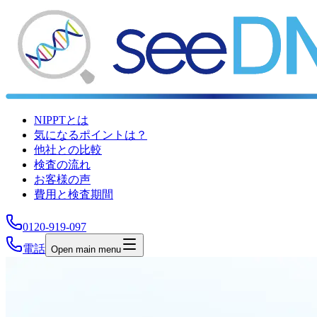
NIPPTとは
気になるポイントは？
他社との比較
検査の流れ
お客様の声
費用と検査期間
0120-919-097
電話
Open main menu