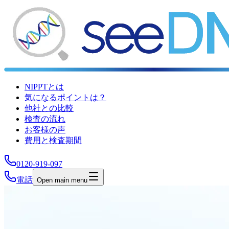
NIPPTとは
気になるポイントは？
他社との比較
検査の流れ
お客様の声
費用と検査期間
0120-919-097
電話
Open main menu