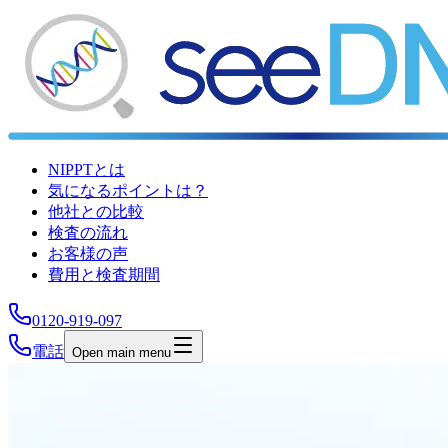
NIPPTとは
気になるポイントは？
他社との比較
検査の流れ
お客様の声
費用と検査期間
0120-919-097
電話
Open main menu