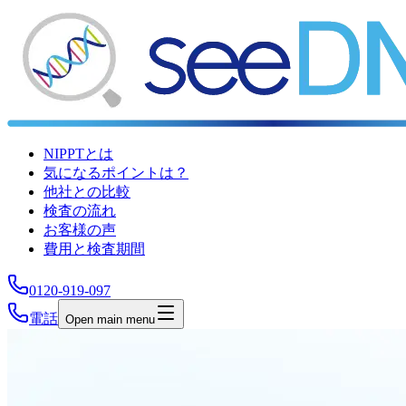
NIPPTとは
気になるポイントは？
他社との比較
検査の流れ
お客様の声
費用と検査期間
0120-919-097
電話
Open main menu