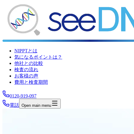
NIPPTとは
気になるポイントは？
他社との比較
検査の流れ
お客様の声
費用と検査期間
0120-919-097
電話
Open main menu