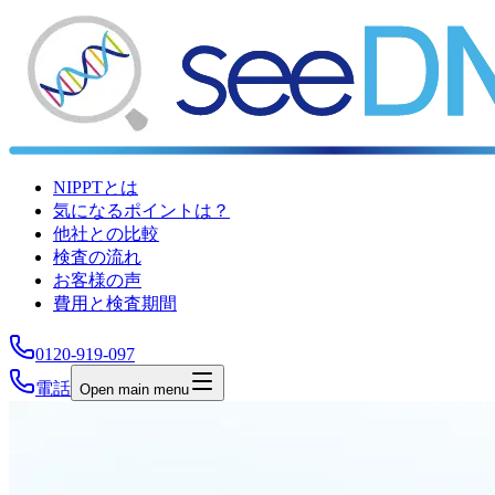
NIPPTとは
気になるポイントは？
他社との比較
検査の流れ
お客様の声
費用と検査期間
0120-919-097
電話
Open main menu