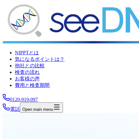
NIPPTとは
気になるポイントは？
他社との比較
検査の流れ
お客様の声
費用と検査期間
0120-919-097
電話
Open main menu