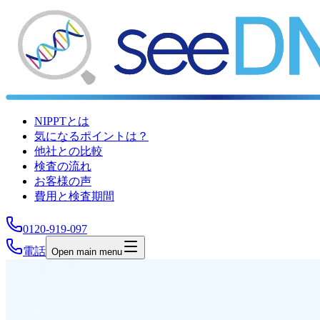
NIPPTとは
気になるポイントは？
他社との比較
検査の流れ
お客様の声
費用と検査期間
0120-919-097
電話
Open main menu