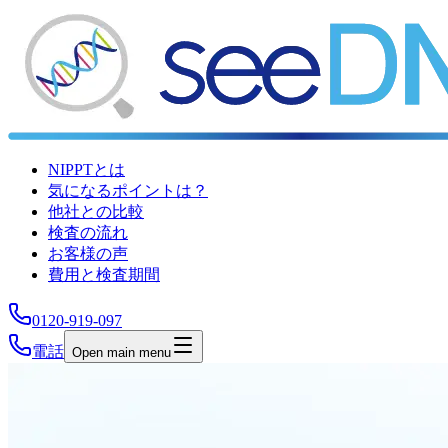
NIPPTとは
気になるポイントは？
他社との比較
検査の流れ
お客様の声
費用と検査期間
0120-919-097
電話
Open main menu