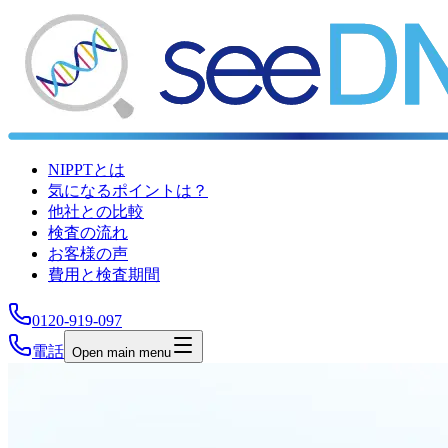
NIPPTとは
気になるポイントは？
他社との比較
検査の流れ
お客様の声
費用と検査期間
0120-919-097
電話
Open main menu