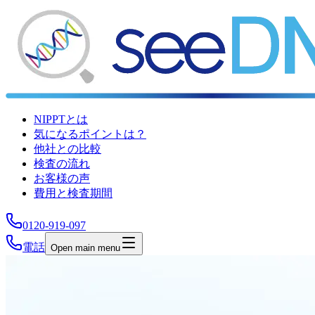
NIPPTとは
気になるポイントは？
他社との比較
検査の流れ
お客様の声
費用と検査期間
0120-919-097
電話
Open main menu