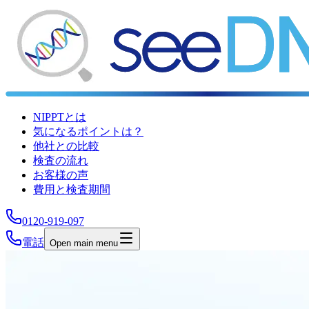
NIPPTとは
気になるポイントは？
他社との比較
検査の流れ
お客様の声
費用と検査期間
0120-919-097
電話
Open main menu