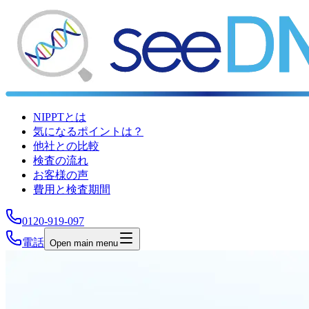
NIPPTとは
気になるポイントは？
他社との比較
検査の流れ
お客様の声
費用と検査期間
0120-919-097
電話
Open main menu