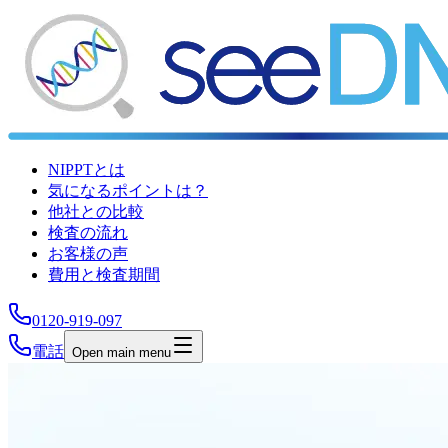
NIPPTとは
気になるポイントは？
他社との比較
検査の流れ
お客様の声
費用と検査期間
0120-919-097
電話
Open main menu