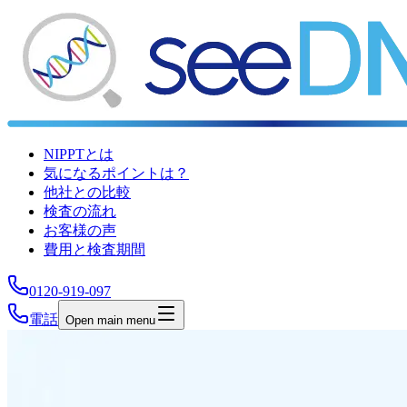
NIPPTとは
気になるポイントは？
他社との比較
検査の流れ
お客様の声
費用と検査期間
0120-919-097
電話
Open main menu