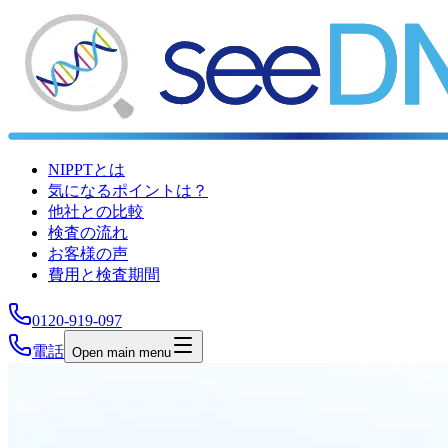
NIPPTとは
気になるポイントは？
他社との比較
検査の流れ
お客様の声
費用と検査期間
0120-919-097
電話
Open main menu