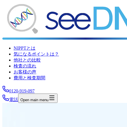
NIPPTとは
気になるポイントは？
他社との比較
検査の流れ
お客様の声
費用と検査期間
0120-919-097
電話
Open main menu