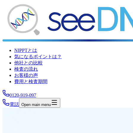
NIPPTとは
気になるポイントは？
他社との比較
検査の流れ
お客様の声
費用と検査期間
0120-919-097
電話
Open main menu