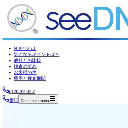
NIPPTとは
気になるポイントは？
他社との比較
検査の流れ
お客様の声
費用と検査期間
0120-919-097
電話
Open main menu