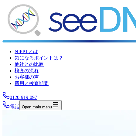
NIPPTとは
気になるポイントは？
他社との比較
検査の流れ
お客様の声
費用と検査期間
0120-919-097
電話
Open main menu