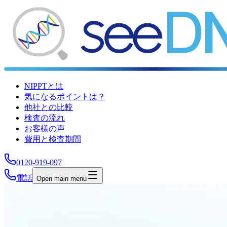
NIPPTとは
気になるポイントは？
他社との比較
検査の流れ
お客様の声
費用と検査期間
0120-919-097
電話
Open main menu