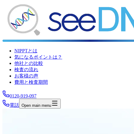
NIPPTとは
気になるポイントは？
他社との比較
検査の流れ
お客様の声
費用と検査期間
0120-919-097
電話
Open main menu