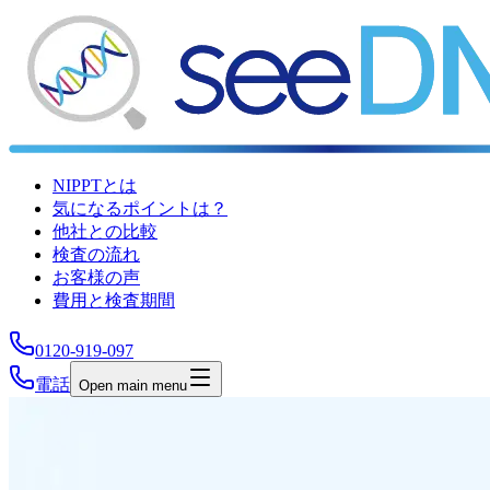
NIPPTとは
気になるポイントは？
他社との比較
検査の流れ
お客様の声
費用と検査期間
0120-919-097
電話
Open main menu