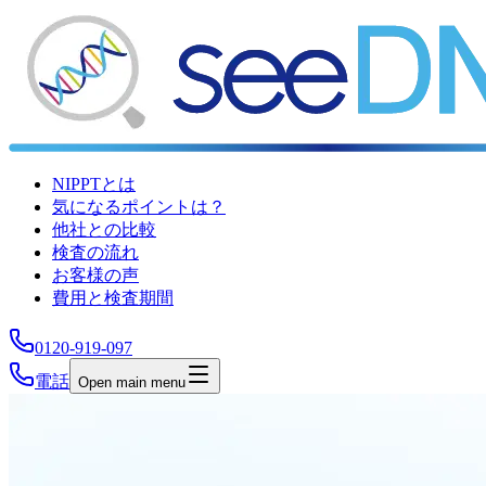
NIPPTとは
気になるポイントは？
他社との比較
検査の流れ
お客様の声
費用と検査期間
0120-919-097
電話
Open main menu