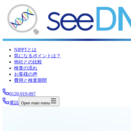
NIPPTとは
気になるポイントは？
他社との比較
検査の流れ
お客様の声
費用と検査期間
0120-919-097
電話
Open main menu