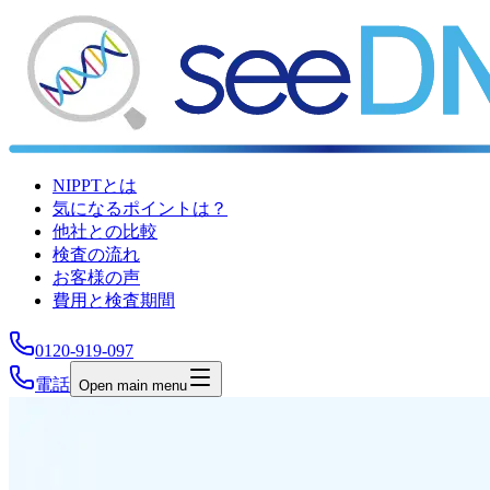
NIPPTとは
気になるポイントは？
他社との比較
検査の流れ
お客様の声
費用と検査期間
0120-919-097
電話
Open main menu