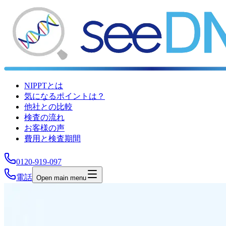
NIPPTとは
気になるポイントは？
他社との比較
検査の流れ
お客様の声
費用と検査期間
0120-919-097
電話
Open main menu