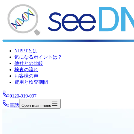
NIPPTとは
気になるポイントは？
他社との比較
検査の流れ
お客様の声
費用と検査期間
0120-919-097
電話
Open main menu