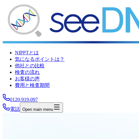
NIPPTとは
気になるポイントは？
他社との比較
検査の流れ
お客様の声
費用と検査期間
0120-919-097
電話
Open main menu