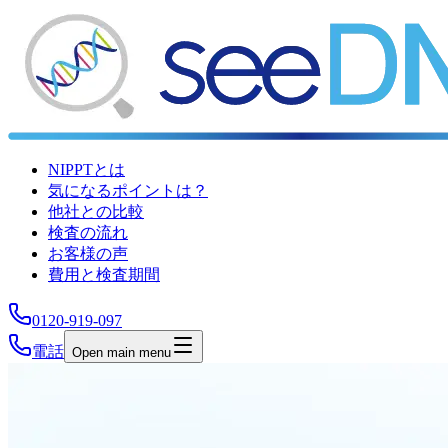
NIPPTとは
気になるポイントは？
他社との比較
検査の流れ
お客様の声
費用と検査期間
0120-919-097
電話
Open main menu