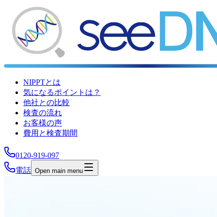
NIPPTとは
気になるポイントは？
他社との比較
検査の流れ
お客様の声
費用と検査期間
0120-919-097
電話
Open main menu