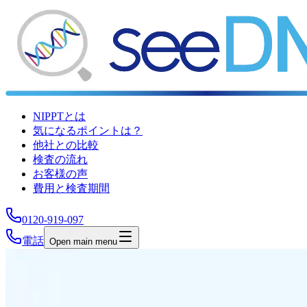
NIPPTとは
気になるポイントは？
他社との比較
検査の流れ
お客様の声
費用と検査期間
0120-919-097
電話
Open main menu