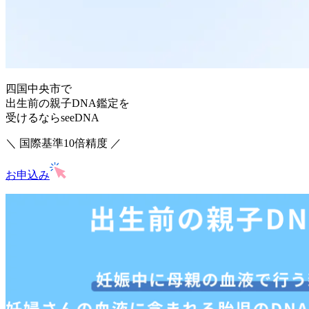
四国中央市で
出生前の親子DNA鑑定を
受けるならseeDNA
＼ 国際基準10倍精度 ／
お申込み